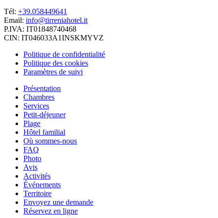
Tél:
+39.058449641
Email:
info@tirreniahotel.it
P.IVA: IT01848740468
CIN: IT046033A1INSKMYVZ
Politique de confidentialité
Politique des cookies
Paramètres de suivi
Présentation
Chambres
Services
Petit-déjeuner
Plage
Hôtel familial
Où sommes-nous
FAQ
Photo
Avis
Activités
Événements
Territoire
Envoyez une demande
Réservez en ligne