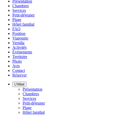
Présentation
Chambres
Services
Petit-déjeuner
Plage
Hôtel familial
FAQ
Position
Viareggio
Versilia
Activités
Événements
Territoire
Photo
Avis
Contact
Réserver
L'Hôtel
Présentation
Chambres
Services
Petit-déjeuner
Plage
Hôtel familial