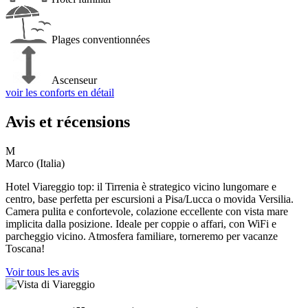
Plages conventionnées
Ascenseur
voir les conforts en détail
Avis et récensions
M
Marco (Italia)
S
Hotel Viareggio top: il Tirrenia è strategico vicino lungomare e
S
centro, base perfetta per escursioni a Pisa/Lucca o movida Versilia.
d
Camera pulita e confortevole, colazione eccellente con vista mare
s
implicita dalla posizione. Ideale per coppie o affari, con WiFi e
l
i
parcheggio vicino. Atmosfera familiare, torneremo per vacanze
E
Toscana!
Voir tous les avis