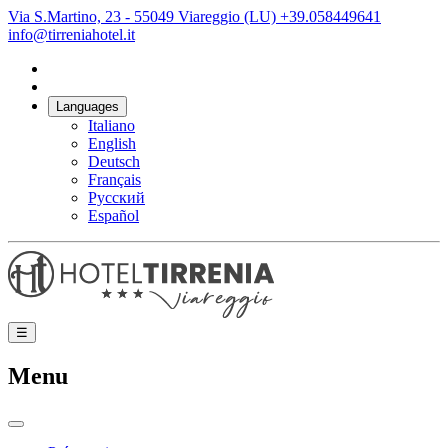
Via S.Martino, 23 - 55049 Viareggio (LU)
+39.058449641
info@tirreniahotel.it
Languages
Italiano
English
Deutsch
Français
Русский
Español
☰
Menu