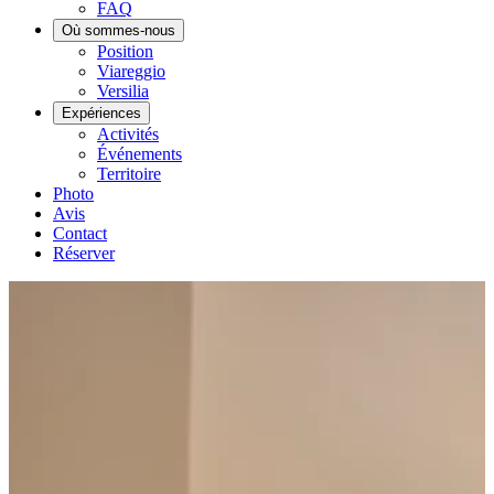
FAQ
Où sommes-nous
Position
Viareggio
Versilia
Expériences
Activités
Événements
Territoire
Photo
Avis
Contact
Réserver