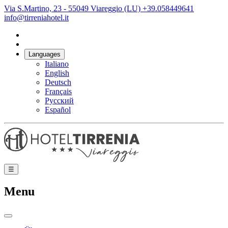
Via S.Martino, 23 - 55049 Viareggio (LU)
+39.058449641
info@tirreniahotel.it
Languages
Italiano
English
Deutsch
Français
Русский
Español
☰
Menu