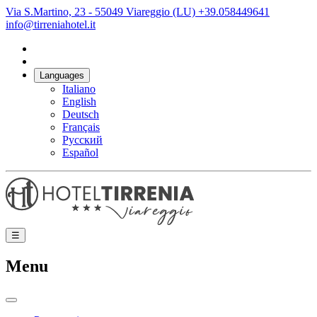
Via S.Martino, 23 - 55049 Viareggio (LU)
+39.058449641
info@tirreniahotel.it
Languages
Italiano
English
Deutsch
Français
Русский
Español
☰
Menu