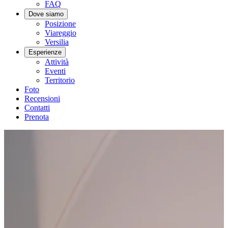
FAQ
Dove siamo
Posizione
Viareggio
Versilia
Esperienze
Attività
Eventi
Territorio
Foto
Recensioni
Contatti
Prenota