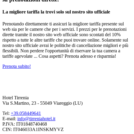
La migliore tariffa la trovi solo sul nostro sito ufficiale
Prenotando direttamente ti assicuri la migliore tariffa presente sul
web sia per le camere che per i servizi. I prezzi per le prenotazioni
dirette tramite il nostro sito web ufficiale sono scontati del 10%
rispetto a tutte le altre tariffe che puoi trovare online. Solamente sul
nostro sito ufficiale avrai le politiche di cancellazione migliori e più
flessibili. Non perdere l'opportunità di riservare la tua camera a
tariffe agevolate ... Cosa aspetti? Prenota adesso e risparmia!
Prenota subito!
Hotel Tirrenia
Via S.Martino, 23 - 55049 Viareggio (LU)
Tel:
+39.058449641
E-mail:
info@tirreniahotel.it
P.IVA: IT01848740468
CIN: IT046033A1INSKMYVZ