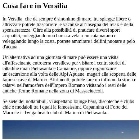
Cosa fare in Versilia
In Versilia, che da sempre è sinonimo di mare, tra spiagge libere o
attrezzate potrete trascorrere le vacanze all’insegna del relax e della
spensieratezza. Oltre alla possibilità di praticare diversi sport
acquatici, noleggiando una barca a vela o un catamarano e
veleggiando lungo la costa, potrete ammirare i delfini nuotare a pelo
d'acqua.
Un'alternativa ad una giornata di mare può essere una visita
all'affascinante entroterra versiliese per visitare i centri storici di
cittadine quali Pietrasanta e Camaiore, oppure organizzare
un'escursione alla volta delle Alpi Apuane, magari alla scoperta delle
famose cave di Marmo. Altrimenti, potrete fare un tuffo nella storia e
calarvi nell'atmosfera dell'Impero Romano visitando i resti delle
antiche Terme Romane nella zona di Massaciuccoli.
Se siete dei nottambuli, vi aspettano lounge bars, discoteche e clubs
chic e modaioli tra i quali la famosissima Capannina di Forte dei
Marmi e il Twiga beach club di Marina di Pietrasanta.