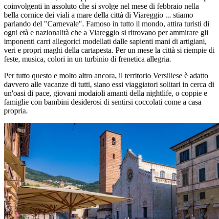
coinvolgenti in assoluto che si svolge nel mese di febbraio nella
bella cornice dei viali a mare della città di Viareggio ... stiamo
parlando del "Carnevale". Famoso in tutto il mondo, attira turisti di
ogni età e nazionalità che a Viareggio si ritrovano per ammirare gli
imponenti carri allegorici modellati dalle sapienti mani di artigiani,
veri e propri maghi della cartapesta. Per un mese la città si riempie di
feste, musica, colori in un turbinio di frenetica allegria.
Per tutto questo e molto altro ancora, il territorio Versiliese è adatto
davvero alle vacanze di tutti, siano essi viaggiatori solitari in cerca di
un'oasi di pace, giovani modaioli amanti della nightlife, o coppie e
famiglie con bambini desiderosi di sentirsi coccolati come a casa
propria.