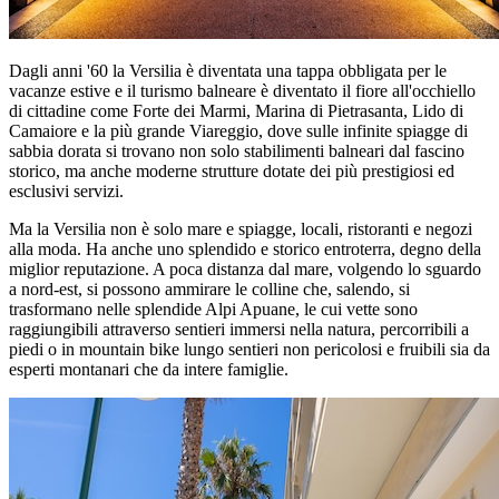
Dagli anni '60 la Versilia è diventata una tappa obbligata per le
vacanze estive e il turismo balneare è diventato il fiore all'occhiello
di cittadine come Forte dei Marmi, Marina di Pietrasanta, Lido di
Camaiore e la più grande Viareggio, dove sulle infinite spiagge di
sabbia dorata si trovano non solo stabilimenti balneari dal fascino
storico, ma anche moderne strutture dotate dei più prestigiosi ed
esclusivi servizi.
Ma la Versilia non è solo mare e spiagge, locali, ristoranti e negozi
alla moda. Ha anche uno splendido e storico entroterra, degno della
miglior reputazione. A poca distanza dal mare, volgendo lo sguardo
a nord-est, si possono ammirare le colline che, salendo, si
trasformano nelle splendide Alpi Apuane, le cui vette sono
raggiungibili attraverso sentieri immersi nella natura, percorribili a
piedi o in mountain bike lungo sentieri non pericolosi e fruibili sia da
esperti montanari che da intere famiglie.