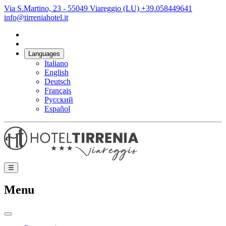
Via S.Martino, 23 - 55049 Viareggio (LU)
+39.058449641
info@tirreniahotel.it
Languages
Italiano
English
Deutsch
Français
Русский
Español
☰
Menu