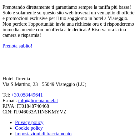
Prenotando direttamente ti garantiamo sempre la tariffa più bassa!
Solo e solamente su questo sito web troverai un ventaglio di offerte
e promozioni esclusive per il tuo soggiorno in hotel a Viareggio.
Non perdere l'opportunità: invia una richiesta ora e ti risponderemo
immediatamente con un'offerta a te dedicata! Riserva ora la tua
camera e risparmia!
Prenota subito!
Hotel Tirrenia
Via S.Martino, 23 - 55049 Viareggio (LU)
Tel:
+39.058449641
E-mail:
info@tirreniahotel.it
P.IVA: IT01848740468
CIN: IT046033A1INSKMYVZ
Privacy policy
Cookie policy
Impostazioni di tracciamento