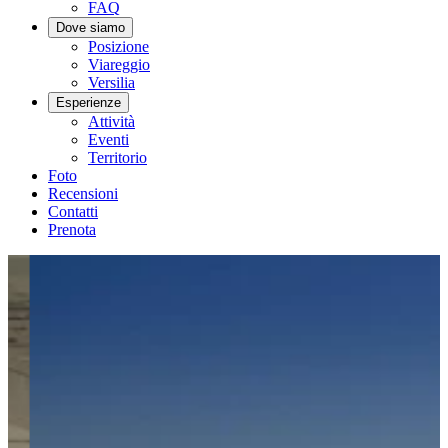
FAQ
Dove siamo
Posizione
Viareggio
Versilia
Esperienze
Attività
Eventi
Territorio
Foto
Recensioni
Contatti
Prenota