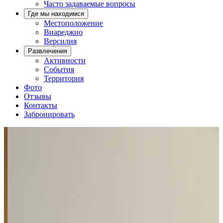
Часто задаваемые вопросы
Где мы находимся
Местоположение
Виареджио
Версилия
Развлечения
Активности
События
Территория
Фото
Отзывы
Контакты
Забронировать