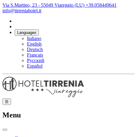
Via S.Martino, 23 - 55049 Viareggio (LU)
+39.058449641
info@tirreniahotel.it
Languages
Italiano
English
Deutsch
Français
Русский
Español
☰
Menu