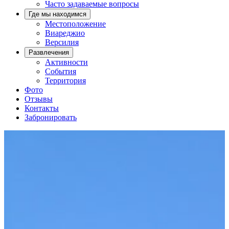
Часто задаваемые вопросы
Где мы находимся
Местоположение
Виареджио
Версилия
Развлечения
Активности
События
Территория
Фото
Отзывы
Контакты
Забронировать