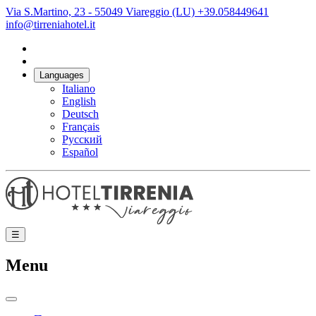
Via S.Martino, 23 - 55049 Viareggio (LU)
+39.058449641
info@tirreniahotel.it
Languages
Italiano
English
Deutsch
Français
Русский
Español
☰
Menu