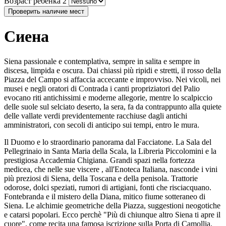
Возраст ребенка 2
Проверить наличие мест
Сиена
Siena passionale e contemplativa, sempre in salita e sempre in
discesa, limpida e oscura. Dai chiassi più ripidi e stretti, il rosso della
Piazza del Campo si affaccia accecante e improvviso. Nei vicoli, nei
musei e negli oratori di Contrada i canti propriziatori del Palio
evocano riti antichissimi e moderne allegorie, mentre lo scalpiccio
delle suole sul selciato deserto, la sera, fa da contrappunto alla quiete
delle vallate verdi previdentemente racchiuse dagli antichi
amministratori, con secoli di anticipo sui tempi, entro le mura.
Il Duomo e lo straordinario panorama dal Facciatone. La Sala del
Pellegrinaio in Santa Maria della Scala, la Libreria Piccolomini e la
prestigiosa Accademia Chigiana. Grandi spazi nella fortezza
medicea, che nelle sue viscere , all'Enoteca Italiana, nasconde i vini
più preziosi di Siena, della Toscana e della penisola. Trattorie
odorose, dolci speziati, rumori di artigiani, fonti che risciacquano.
Fontebranda e il mistero della Diana, mitico fiume sotteraneo di
Siena. Le alchimie geometriche della Piazza, suggestioni neogotiche
e catarsi popolari. Ecco perchè "Più di chiunque altro Siena ti apre il
cuore", come recita una famosa iscrizione sulla Porta di Camollia.