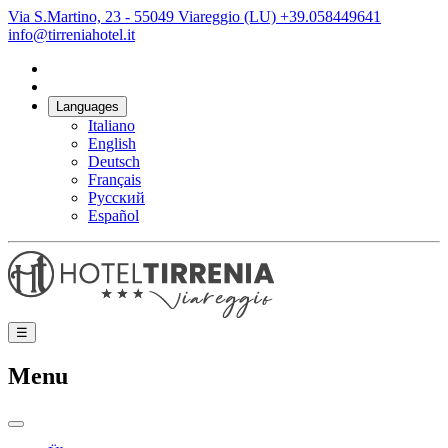
Via S.Martino, 23 - 55049 Viareggio (LU)
+39.058449641
info@tirreniahotel.it
Languages
Italiano
English
Deutsch
Français
Русский
Español
☰
Menu