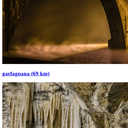
garfagnana (69 km)