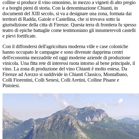
colline si produce il vino omonimo, in mezzo a vigneti di alto pregio
e a borghi pieni di storia. Con la denominazione Chianti, in
documenti del XIII secolo, si va a designare una zona, formata dai
territori di Radda, Gaiole e Castellina, che si trovava sotto la
giurisdizione della citta di Firenze. Questa terra di frontiera fu spesso
teatro di epiche battaglie come testimoniano gli innumerevoli castelli
e pievi fortificate.
Con il diffondersi dell'agricoltura moderna ville e case coloniche
hanno occupato le campagne e sono divenute dapprima centri
dell'economia mezzadrile ed oggi moderne aziende di produzione
vinicola. Una fitta rete di interessi ruota intorno al bene principale, il
vino. La zona di produzione del vino Chianti è molto estesa. Da
Firenze ad Arezzo si suddivide in Chianti Classico, Montalbano,
Colli Fiorentini, Colli Senesi, Colli Aretini, Colline Pisane e
Pistoiesi.