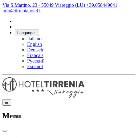
Via S.Martino, 23 - 55049 Viareggio (LU)
+39.058449641
info@tirreniahotel.it
Languages
Italiano
English
Deutsch
Français
Русский
Español
☰
Menu