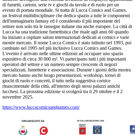
di fumetti, cartoni, serie tv e giochi da tavola e di ruolo per un
evento di portata mondiale. Si tratta di Lucca Comics and Games,
un festival multidisciplinare che dedica spazio a tutte le componenti
dell'immaginario fantasy ed è considerato il più importante del
settore non solo tra le rassegne italiane ma anche europee. La città di
Lucca ha una tradizione fumettistica che risale agli anni 60 quando
ha iniziato a ospitare saloni internazionali dedicati ai comics e varie
mostre mercato. Il nome Lucca Comics è stato istituito nel 1993, poi
cambiato nel 1995 nel più inclusivo Lucca Comics and Games.
L'evento è arrivato nelle ultime edizioni ad occupare uno spazio
espositivo di circa 30 000 m². Vi partecipano tutti i più importanti
operatori del settore e un numero sempre crescente di negozi
specializzati, fumetterie e associazioni. Durante i giorni della mostra
mercato hanno anche luogo presentazioni, workshop, tornei di
giochi di ruolo e concerti, il tutto nella suggestiva cornice
rinascimentale della città, all'interno degli stessi palazzi antichi
lucchesi. La prossima edizione si svolgerà tra il 29 ottobre e il 2
novembre 2025.
https://www.luccacomicsandgames.com/