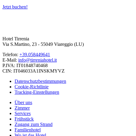
Jetzt buchen!
Hotel Tirrenia
Via S.Martino, 23 - 55049 Viareggio (LU)
Telefon:
+39.058449641
E-Mail:
info@tirreniahotel.it
P.IVA: IT01848740468
CIN: IT046033A1INSKMYVZ
Datenschutzbestimmungen
Cookie-Richtlinie
Tracking-Einstellungen
Über uns
Zimmer
Services
Frühstück
Zugang zum Strand
Familienhotel
Wo ist das Hotel