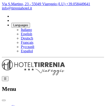
Via S.Martino, 23 - 55049 Viareggio (LU)
+39.058449641
info@tirreniahotel.it
Languages
Italiano
English
Deutsch
Français
Русский
Español
☰
Menu