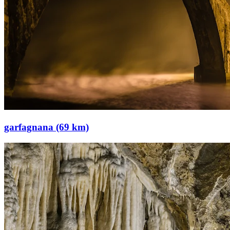
garfagnana (69 km)