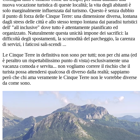
nuova vocazione turistica di queste località; la vita degli abitanti è
solo marginalmente influenzata dal turismo. Questo è senza dubbio
il punto di forza delle Cinque Terre: una dimensione diversa, lontana
dagli stress delle città e allo stesso tempo lontana dai paradisi turistici
dell' "all inclusive" dove tutto è attentamente pianificato ed
organizzato. Naturalmente questa unicità impone dei sacrifici: la
difficoltà degli spostamenti, la scomodità del parcheggio, la carenza
di servizi, i faticosi sali-scendi ...
Le Cinque Terre in definitiva non sono per tutti; non per chi ama (ed
è peraltro un rispettabilissimo punto di vista) esclusivamente una
vacanza comoda e servita... non vogliamo correre il rischio che il
turista possa attendersi qualcosa di diverso dalla realtà; sappiamo
però che chi ama veramente le Cinque Terre non le vorrebbe diverse
da come sono.