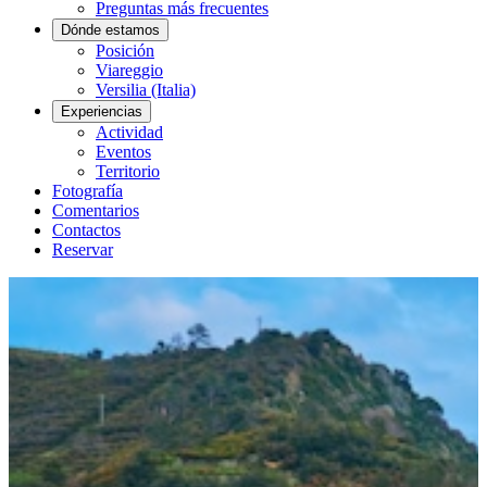
Preguntas más frecuentes
Dónde estamos
Posición
Viareggio
Versilia (Italia)
Experiencias
Actividad
Eventos
Territorio
Fotografía
Comentarios
Contactos
Reservar