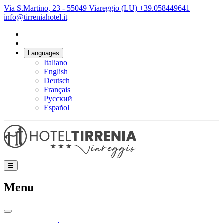
Via S.Martino, 23 - 55049 Viareggio (LU)
+39.058449641
info@tirreniahotel.it
Languages
Italiano
English
Deutsch
Français
Русский
Español
☰
Menu