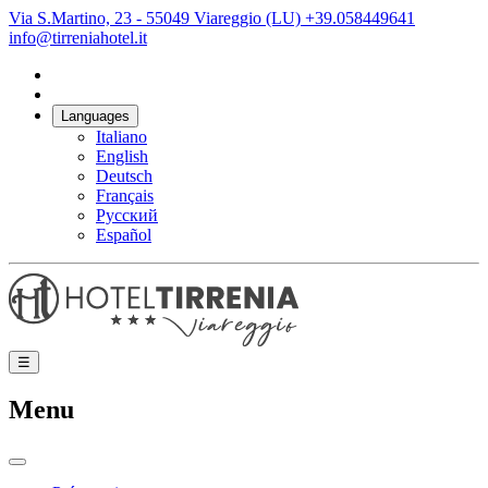
Via S.Martino, 23 - 55049 Viareggio (LU)
+39.058449641
info@tirreniahotel.it
Languages
Italiano
English
Deutsch
Français
Русский
Español
☰
Menu